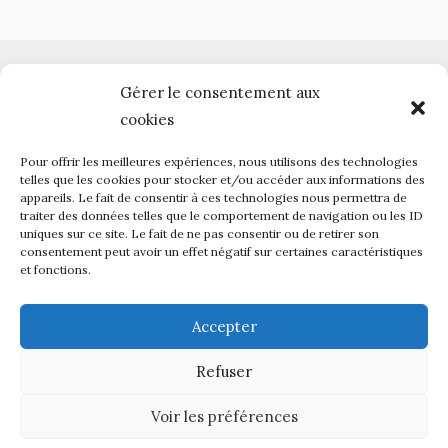
Horaires des permanences :
Gérer le consentement aux
Vendredi de 10h à 12h et de 14h à 16h
 .
cookies
Pour offrir les meilleures expériences, nous utilisons des technologies
telles que les cookies pour stocker et/ou accéder aux informations des
appareils. Le fait de consentir à ces technologies nous permettra de
traiter des données telles que le comportement de navigation ou les ID
03 44 57 84 91

uniques sur ce site. Le fait de ne pas consentir ou de retirer son
consentement peut avoir un effet négatif sur certaines caractéristiques
06 42 41 46 86
et fonctions.
gftchantilly@orange.fr
Accepter
Refuser
Voir les préférences
Copyright © 2026 GFT Chantilly