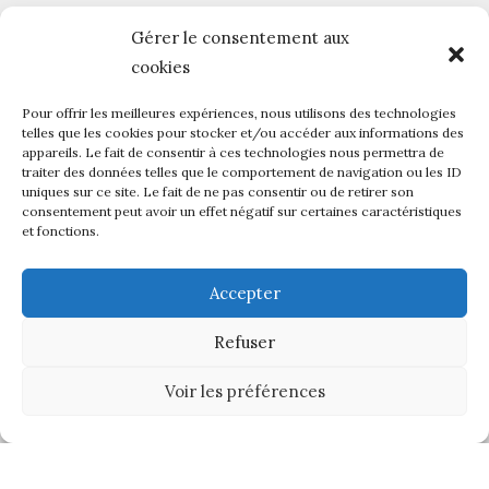
Horaires des permanences :
Gérer le consentement aux
Vendredi de 10h à 12h et de 14h à 16h
 .
cookies
Pour offrir les meilleures expériences, nous utilisons des technologies
telles que les cookies pour stocker et/ou accéder aux informations des
appareils. Le fait de consentir à ces technologies nous permettra de
traiter des données telles que le comportement de navigation ou les ID
03 44 57 84 91

uniques sur ce site. Le fait de ne pas consentir ou de retirer son
consentement peut avoir un effet négatif sur certaines caractéristiques
06 42 41 46 86
et fonctions.
gftchantilly@orange.fr
Accepter
Refuser
Voir les préférences
Copyright © 2026 GFT Chantilly
Conception
SARL F ROTH - MYITSERVICES