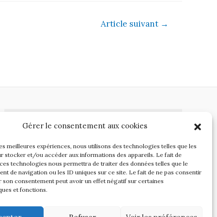
Article suivant
→
Gérer le consentement aux cookies
03 44 57 84 91

06 42 41 46 86
les meilleures expériences, nous utilisons des technologies telles que les
r stocker et/ou accéder aux informations des appareils. Le fait de
gftchantilly@orange.fr
 ces technologies nous permettra de traiter des données telles que le
t de navigation ou les ID uniques sur ce site. Le fait de ne pas consentir
r son consentement peut avoir un effet négatif sur certaines
ques et fonctions.