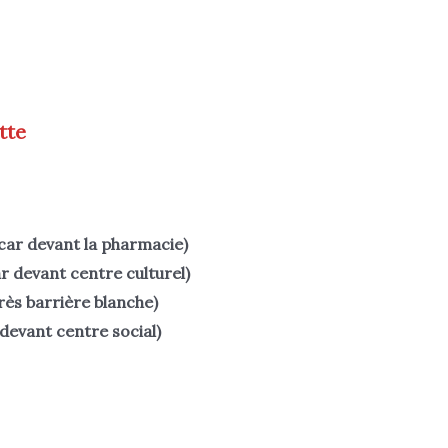
tte
car devant la pharmacie)
ar devant centre culturel)
rès barrière blanche)
devant centre social)