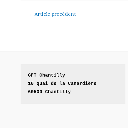
Navigation
←
Article précédent
de
l’article
GFT Chantilly

16 quai de la Canardière

60500 Chantilly